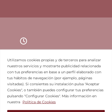
Horario
Utilizamos cookies propias y de terceros para analizar
nuestros servicios y mostrarte publicidad relacionada
Lunes a viernes de 9h. a 20h.
con tus preferencias en base a un perfil elaborado con
Desplazamiento por toda España
tus hábitos de navegación (por ejemplo, páginas
visitadas). Si consientes su instalación pulsa "Aceptar
Cookies", o también puedes configurar tus preferencias
pulsando "Configurar Cookies". Más información en
nuestra
Política de Cookies
L
i